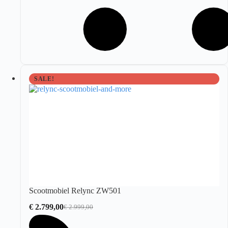
SALE!
Scootmobiel Relync ZW501
€
2.799,00
€
2.999,00
Oorspronkelijke
Huidige
prijs
prijs