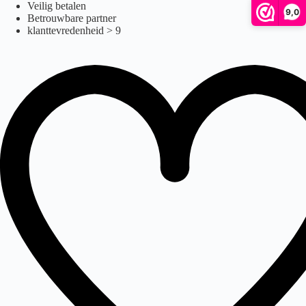
Demontabel
Ga
Veilig betalen
9,0
naar
Betrouwbare partner
de
klanttevredenheid > 9
inhoud