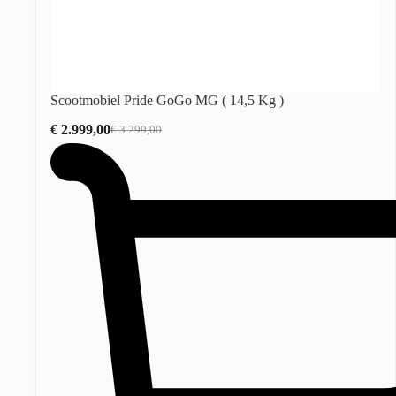
Scootmobiel Pride GoGo MG ( 14,5 Kg )
€
2.999,00
€
3.299,00
Oorspronkelijke
Huidige
prijs
prijs
was:
is:
€ 3.299,00.
€ 2.999,00.