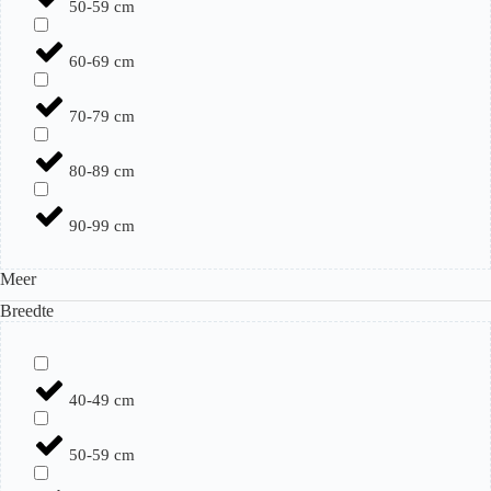
50-59 cm
60-69 cm
70-79 cm
80-89 cm
90-99 cm
Meer
Breedte
40-49 cm
50-59 cm