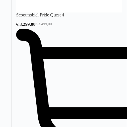
Scootmobiel Pride Quest 4
€
3.299,00
€
3.499,00
Oorspronkelijke
Huidige
prijs
prijs
was:
is:
€ 3.499,00.
€ 3.299,00.