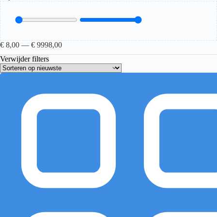
€
8,00
—
€
9998,00
Verwijder filters