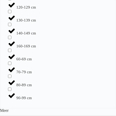
120-129 cm
130-139 cm
140-149 cm
160-169 cm
60-69 cm
70-79 cm
80-89 cm
90-99 cm
Meer