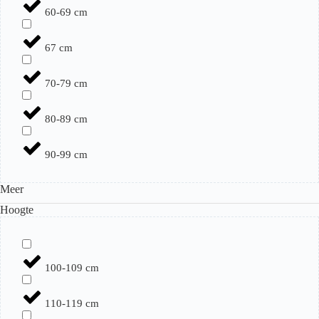
60-69 cm
67 cm
70-79 cm
80-89 cm
90-99 cm
Meer
Hoogte
100-109 cm
110-119 cm