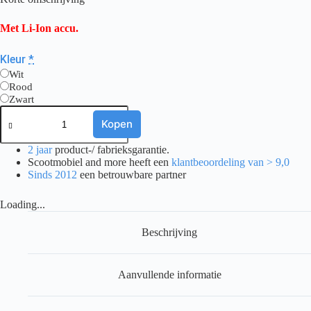
Met Li-Ion accu.
Kleur
*
Wit
Rood
Zwart
Scootmobiel
Pride
Kopen
Quest
4
2 jaar
product-/ fabrieksgarantie.
aantal
Scootmobiel and more heeft een
klantbeoordeling van > 9,0
Sinds 2012
een betrouwbare partner
Loading...
Beschrijving
Aanvullende informatie