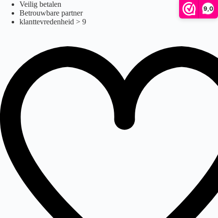
Ga
Veilig betalen
9,0
naar
Betrouwbare partner
de
klanttevredenheid > 9
inhoud