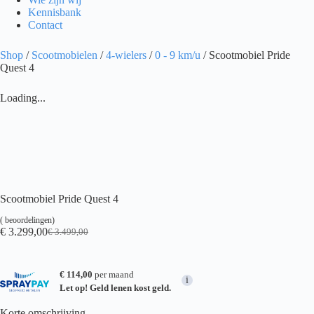
Kennisbank
Contact
Shop
/
Scootmobielen
/
4-wielers
/
0 - 9 km/u
/ Scootmobiel Pride
Quest 4
Loading...
Scootmobiel Pride Quest 4
(
beoordelingen)
€
3.299,00
€
3.499,00
Oorspronkelijke
Huidige
prijs
prijs
was:
is:
€ 3.499,00.
€ 3.299,00.
€ 114,00
per maand
i
Let op! Geld lenen kost geld.
Korte omschrijving