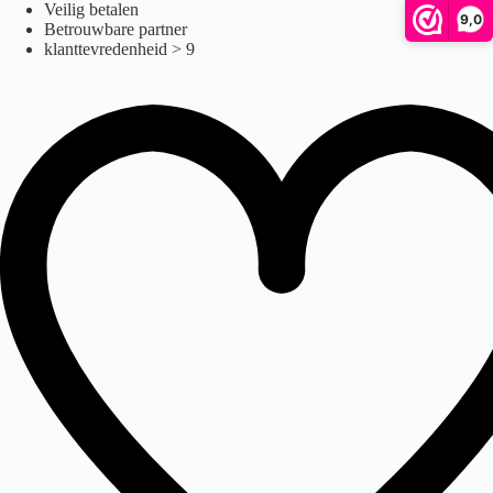
Ga
Veilig betalen
9,0
naar
Betrouwbare partner
de
klanttevredenheid > 9
inhoud