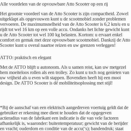
Alle voordelen van de opvouwbare Atto Scooter op een rij
Het grootste voordeel van de Atto Scooter is zijn compactheid. Zowel
uitgeklapt als opgevouwen kunt u de scootmobiel zonder problemen
vervoeren. De maximumsnelheid van de Atto Scooter is 6,2 km/u en u
rijdt tot wel 16 km op een volle accu. Ondanks het lichte gewicht kunt
u de Atto Scooter tot wel 100 kg belasten. Kortom: u ervaart enkel
comfort en gemak met deze opvouwbare scootmobiel. Dankzij de Atto
Scooter kunt u overal naartoe reizen en uw grenzen verleggen!
ATTO: praktisch en elegant
Met de ATTO blijft u autonoom. Als u samen reist, kan uw metgezel
hem moeiteloos rollen als een trolley. Zo kunt u toch nog genieten van
uw vrijheid als u even wilt stappen. Bovendien heeft hij een mooi
design. De ATTO Scooter is dé mobiliteitsoplossing met stijl!
*Bij de aanschaf van een elektrisch aangedreven voertuig geldt dat de
gebruiker er rekening mee dient te houden dat de opgegeven
actieradius van de fabrikant een indicatie is die van vele factoren
afhankelijk is, waaronder: buitentemperatuur; gewicht van de berijder
en vracht; ouderdom en conditie van de accu(‘s); bandendruk; staat