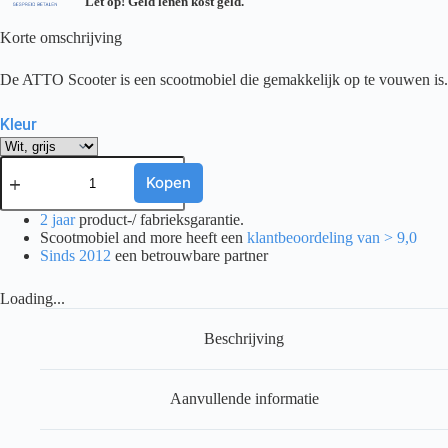
Let op! Geld lenen kost geld.
Korte omschrijving
De ATTO Scooter is een scootmobiel die gemakkelijk op te vouwen is.
Kleur
Atto
opvouwbare
Kopen
scootmobiel
aantal
2 jaar
product-/ fabrieksgarantie.
Scootmobiel and more heeft een
klantbeoordeling van > 9,0
Sinds 2012
een betrouwbare partner
Loading...
Beschrijving
Aanvullende informatie