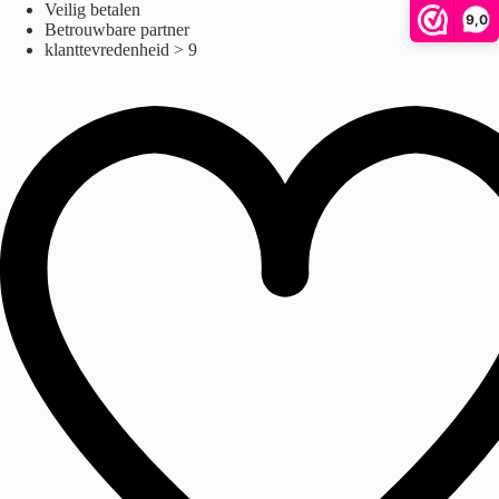
Ga
Veilig betalen
9,0
naar
Betrouwbare partner
de
klanttevredenheid > 9
inhoud