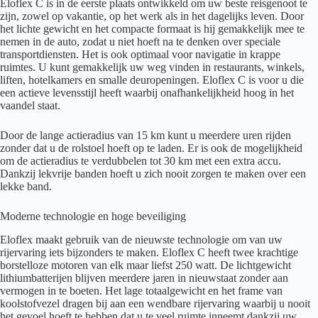
Eloflex C is in de eerste plaats ontwikkeld om uw beste reisgenoot te
zijn, zowel op vakantie, op het werk als in het dagelijks leven. Door
het lichte gewicht en het compacte formaat is hij gemakkelijk mee te
nemen in de auto, zodat u niet hoeft na te denken over speciale
transportdiensten. Het is ook optimaal voor navigatie in krappe
ruimtes. U kunt gemakkelijk uw weg vinden in restaurants, winkels,
liften, hotelkamers en smalle deuropeningen. Eloflex C is voor u die
een actieve levensstijl heeft waarbij onafhankelijkheid hoog in het
vaandel staat.
Door de lange actieradius van 15 km kunt u meerdere uren rijden
zonder dat u de rolstoel hoeft op te laden. Er is ook de mogelijkheid
om de actieradius te verdubbelen tot 30 km met een extra accu.
Dankzij lekvrije banden hoeft u zich nooit zorgen te maken over een
lekke band.
Moderne technologie en hoge beveiliging
Eloflex maakt gebruik van de nieuwste technologie om van uw
rijervaring iets bijzonders te maken. Eloflex C heeft twee krachtige
borstelloze motoren van elk maar liefst 250 watt. De lichtgewicht
lithiumbatterijen blijven meerdere jaren in nieuwstaat zonder aan
vermogen in te boeten. Het lage totaalgewicht en het frame van
koolstofvezel dragen bij aan een wendbare rijervaring waarbij u nooit
het gevoel hoeft te hebben dat u te veel ruimte inneemt dankzij uw