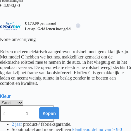
(
beoordelingen)
€
4.990,00
€ 173,00
per maand
i
Let op! Geld lenen kost geld.
Korte omschrijving
Reizen met een elektrisch aangedreven rolstoel moet gemakkelijk zijn.
Met model C hebben we het nog makkelijker gemaakt om de
elektrische rolstoel mee te nemen in de auto, in het vliegtuig en in het
openbaar vervoer. De opvouwbare elektrische rolstoel weegt slechts 16
kg dankzij het frame van koolstofvezel. Eloflex C is gemakkelijk te
laden en neemt weinig ruimte in beslag zonder in te boeten aan
comfort en kwaliteit.
Kleur
Elektrische
Rolstoel
Kopen
Eloflex
C
2 jaar
product-/ fabrieksgarantie.
aantal
Scootmobiel and more heeft een
klantbeoordeling van > 9,0