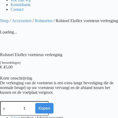
Kennisbank
Contact
Shop
/
Accessoires
/
Rolstoelen
/ Rolstoel Eloflex voetsteun verlenging
Loading...
Rolstoel Eloflex voetsteun verlenging
(
beoordelingen)
€
45,00
Korte omschrijving
De verlenging van de voetsteun is een extra lange bevestiging die de
normale beugel op uw voetsteun vervangt en de afstand tussen het
kussen en de voetplaat vergroot.
Rolstoel
Eloflex
Kopen
voetsteun
verlenging
2 jaar
product-/ fabrieksgarantie.