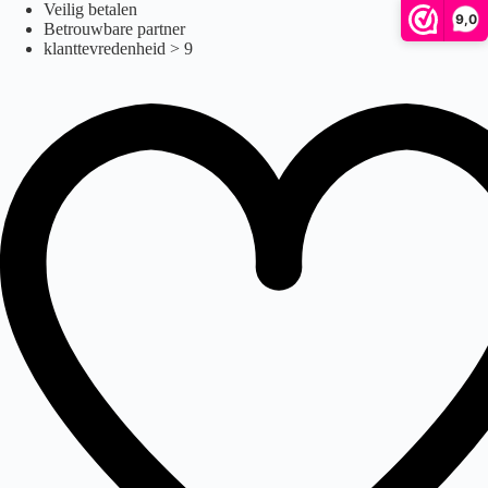
Ga
Veilig betalen
9,0
naar
Betrouwbare partner
de
klanttevredenheid > 9
inhoud