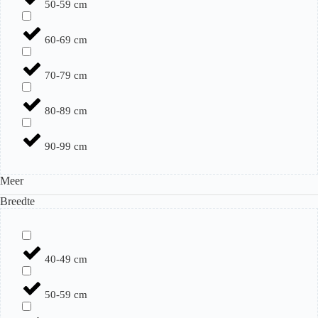
50-59 cm
60-69 cm
70-79 cm
80-89 cm
90-99 cm
Meer
Breedte
40-49 cm
50-59 cm