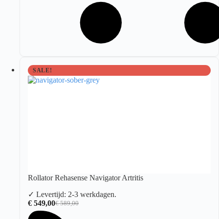
SALE!
Rollator Rehasense Navigator Artritis
✓ Levertijd: 2-3 werkdagen.
€
549,00
€
589,00
Oorspronkelijke
Huidige
prijs
prijs