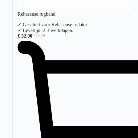
Rehasense rugband
✓ Geschikt voor Rehasense rollator
✓ Levertijd: 2-3 werkdagen.
€
32,00
€
36,00
Oorspronkelijke
Huidige
prijs
prijs
was:
is:
€ 36,00.
€ 32,00.