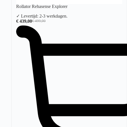
Rollator Rehasense Explorer
✓ Levertijd: 2-3 werkdagen.
€
439,00
€
499,00
Oorspronkelijke
Huidige
prijs
prijs
was:
is:
€ 499,00.
€ 439,00.