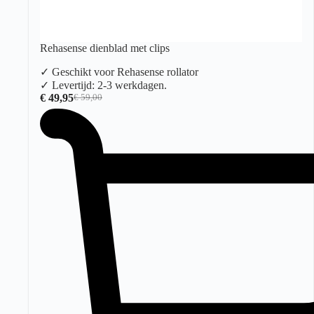
Rehasense dienblad met clips
✓ Geschikt voor Rehasense rollator
✓ Levertijd: 2-3 werkdagen.
€
49,95
€
59,00
Oorspronkelijke
Huidige
prijs
prijs
was:
is:
€ 59,00.
€ 49,95.