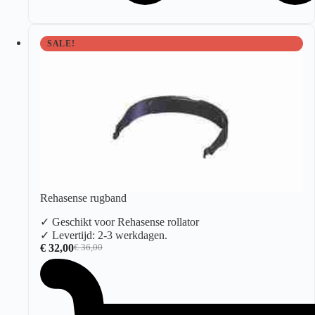
SALE!
Rehasense rugband
✓ Geschikt voor Rehasense rollator
✓ Levertijd: 2-3 werkdagen.
€
32,00
€
36,00
Oorspronkelijke
Huidige
prijs
prijs
was:
is:
€ 36,00.
€ 32,00.