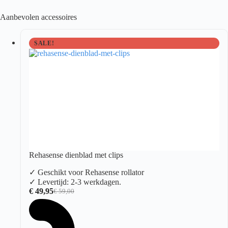
Aanbevolen accessoires
SALE!
Rehasense dienblad met clips
✓ Geschikt voor Rehasense rollator
✓ Levertijd: 2-3 werkdagen.
€
49,95
€
59,00
Oorspronkelijke
Huidige
prijs
prijs
was:
is:
€ 59,00.
€ 49,95.