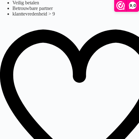
Ga
Veilig betalen
9,0
naar
Betrouwbare partner
de
klanttevredenheid > 9
inhoud