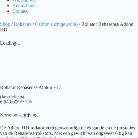
Kennisbank
Contact
Shop
/
Rollators
/
Carbon (lichtgewicht)
/ Rollator Rehasense Athlon
HD
Loading...
Rollator Rehasense Athlon HD
(
beoordelingen)
€
649,00
€
669,00
Oorspronkelijke
Huidige
prijs
prijs
Korte omschrijving
was:
is:
€ 669,00.
€ 649,00.
De Athlon HD rollator vertegenwoordigt de elegantie en de prestaties
van de Rehasense rollators. Met een gewicht van ongeveer 6 kg kan