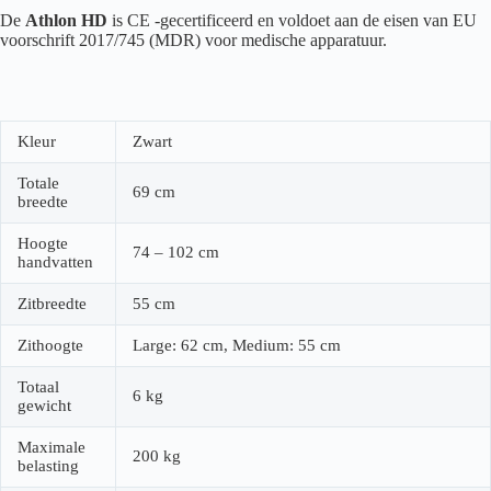
De
Athlon HD
is CE -gecertificeerd en voldoet aan de eisen van EU
voorschrift 2017/745 (MDR) voor medische apparatuur.
Kleur
Zwart
Totale
69 cm
breedte
Hoogte
74 – 102 cm
handvatten
Zitbreedte
55 cm
Zithoogte
Large: 62 cm, Medium: 55 cm
Totaal
6 kg
gewicht
Maximale
200 kg
belasting