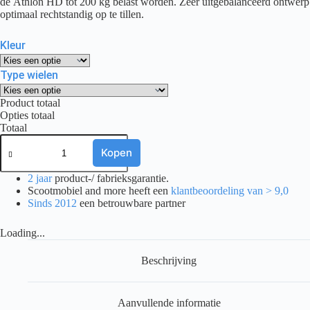
de Athlon HD tot 200 kg belast worden. Zeer uitgebalanceerd ontwerp
optimaal rechtstandig op te tillen.
Kleur
Type wielen
Product totaal
Opties totaal
Totaal
Rollator
Rehasense
Kopen
Athlon
HD
2 jaar
product-/ fabrieksgarantie.
aantal
Scootmobiel and more heeft een
klantbeoordeling van > 9,0
Sinds 2012
een betrouwbare partner
Loading...
Beschrijving
Aanvullende informatie