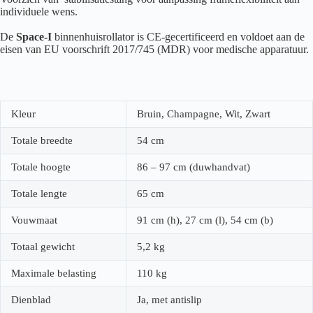
individuele wens.
De
Space-I
binnenhuisrollator is CE-gecertificeerd en voldoet aan de
eisen van EU voorschrift 2017/745 (MDR) voor medische apparatuur.
Kleur
Bruin, Champagne, Wit, Zwart
Totale breedte
54 cm
Totale hoogte
86 – 97 cm (duwhandvat)
Totale lengte
65 cm
Vouwmaat
91 cm (h), 27 cm (l), 54 cm (b)
Totaal gewicht
5,2 kg
Maximale belasting
110 kg
Dienblad
Ja, met antislip