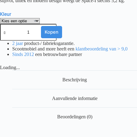
stijlvol, uniek en modern design weegt de Space-I slechts 5,2 kg.
Kleur
Rollator
Rehasense
Kopen
Space-
1
2 jaar
product-/ fabrieksgarantie.
aantal
Scootmobiel and more heeft een
klantbeoordeling van > 9,0
Sinds 2012
een betrouwbare partner
Loading...
Beschrijving
Aanvullende informatie
Beoordelingen (0)