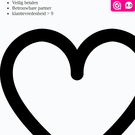
Ga
Veilig betalen
9,0
naar
Betrouwbare partner
de
klanttevredenheid > 9
inhoud