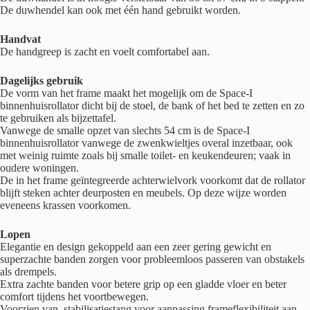
De duwhendel kan ook met één hand gebruikt worden.
Handvat
De handgreep is zacht en voelt comfortabel aan.
Dagelijks gebruik
De vorm van het frame maakt het mogelijk om de Space-I
binnenhuisrollator dicht bij de stoel, de bank of het bed te zetten en zo
te gebruiken als bijzettafel.
Vanwege de smalle opzet van slechts 54 cm is de Space-I
binnenhuisrollator vanwege de zwenkwieltjes overal inzetbaar, ook
met weinig ruimte zoals bij smalle toilet- en keukendeuren; vaak in
oudere woningen.
De in het frame geïntegreerde achterwielvork voorkomt dat de rollator
blijft steken achter deurposten en meubels. Op deze wijze worden
eveneens krassen voorkomen.
Lopen
Elegantie en design gekoppeld aan een zeer gering gewicht en
superzachte banden zorgen voor probleemloos passeren van obstakels
als drempels.
Extra zachte banden voor betere grip op een gladde vloer en beter
comfort tijdens het voortbewegen.
Voorzien van stabilisatiestang voor aanpassing frameflexibiliteit aan