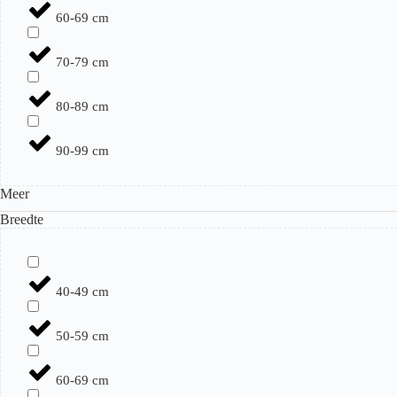
60-69 cm
70-79 cm
80-89 cm
90-99 cm
Meer
Breedte
40-49 cm
50-59 cm
60-69 cm