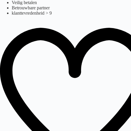
IVA
Ga
Veilig betalen
naar
Betrouwbare partner
de
klanttevredenheid > 9
inhoud