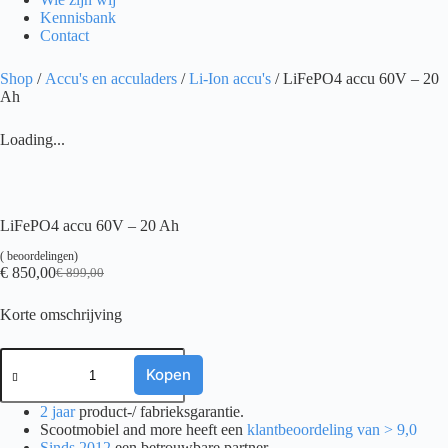
Kennisbank
Contact
Shop
/
Accu's en acculaders
/
Li-Ion accu's
/ LiFePO4 accu 60V – 20
Ah
Loading...
LiFePO4 accu 60V – 20 Ah
(
beoordelingen)
€
850,00
€
899,00
Oorspronkelijke
Huidige
prijs
prijs
Korte omschrijving
was:
is:
€ 899,00.
€ 850,00.
LiFePO4
accu
Kopen
60V
-
2 jaar
product-/ fabrieksgarantie.
20
Scootmobiel and more heeft een
klantbeoordeling van > 9,0
Ah
Sinds 2012
een betrouwbare partner