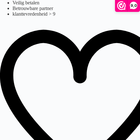
Ga
Veilig betalen
9,0
naar
Betrouwbare partner
de
klanttevredenheid > 9
inhoud