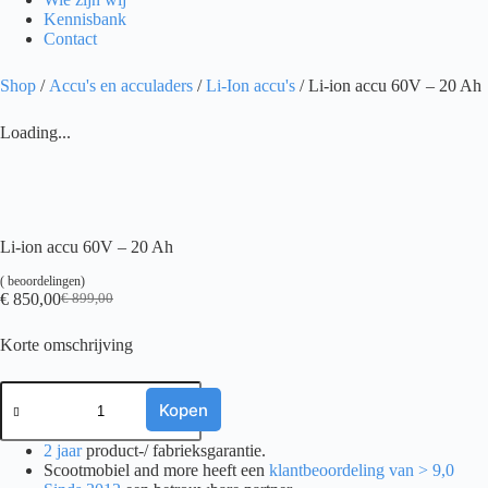
Kennisbank
Contact
Shop
/
Accu's en acculaders
/
Li-Ion accu's
/ Li-ion accu 60V – 20 Ah
Loading...
Li-ion accu 60V – 20 Ah
(
beoordelingen)
€
850,00
€
899,00
Oorspronkelijke
Huidige
prijs
prijs
Korte omschrijving
was:
is:
€ 899,00.
€ 850,00.
Li-
ion
Kopen
accu
60V
2 jaar
product-/ fabrieksgarantie.
-
Scootmobiel and more heeft een
klantbeoordeling van > 9,0
20