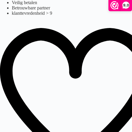
Ga
Veilig betalen
9,0
naar
Betrouwbare partner
de
klanttevredenheid > 9
inhoud