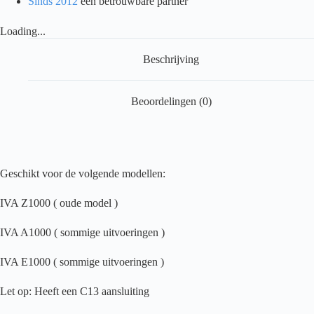
Sinds 2012
een betrouwbare partner
Ah
aantal
Loading...
Beschrijving
Beoordelingen (0)
Geschikt voor de volgende modellen:
IVA Z1000 ( oude model )
IVA A1000 ( sommige uitvoeringen )
IVA E1000 ( sommige uitvoeringen )
Let op: Heeft een C13 aansluiting