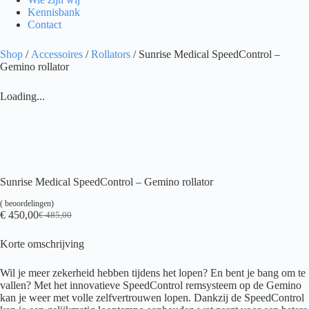
Kennisbank
Contact
Shop
/
Accessoires
/
Rollators
/ Sunrise Medical SpeedControl –
Gemino rollator
Loading...
Sunrise Medical SpeedControl – Gemino rollator
(
beoordelingen)
€
450,00
€
485,00
Oorspronkelijke
Huidige
prijs
prijs
Korte omschrijving
was:
is:
€ 485,00.
€ 450,00.
Wil je meer zekerheid hebben tijdens het lopen? En bent je bang om te
vallen? Met het innovatieve SpeedControl remsysteem op de Gemino
kan je weer met volle zelfvertrouwen lopen. Dankzij de SpeedControl