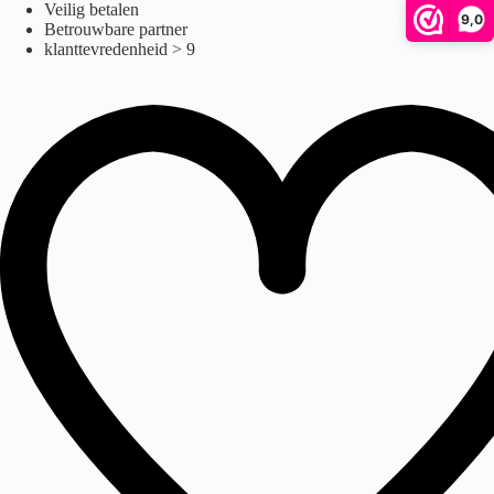
Ga
Veilig betalen
9,0
naar
Betrouwbare partner
de
klanttevredenheid > 9
inhoud