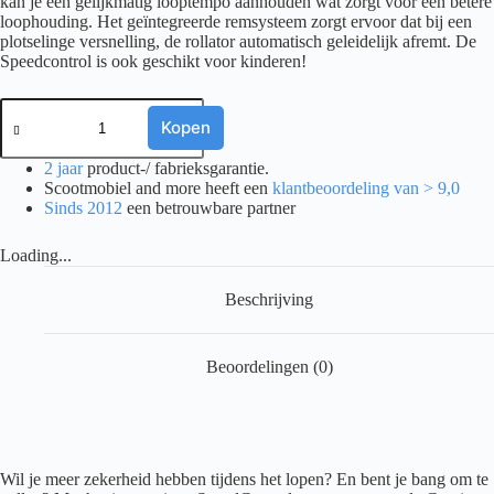
kan je een gelijkmatig looptempo aanhouden wat zorgt voor een betere
loophouding. Het geïntegreerde remsysteem zorgt ervoor dat bij een
plotselinge versnelling, de rollator automatisch geleidelijk afremt. De
Speedcontrol is ook geschikt voor kinderen!
Sunrise
Medical
Kopen
SpeedControl
-
2 jaar
product-/ fabrieksgarantie.
Gemino
Scootmobiel and more heeft een
klantbeoordeling van > 9,0
rollator
Sinds 2012
een betrouwbare partner
aantal
Loading...
Beschrijving
Beoordelingen (0)
Wil je meer zekerheid hebben tijdens het lopen? En bent je bang om te