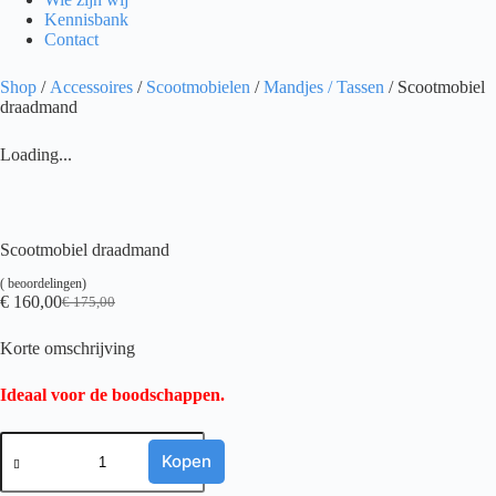
Kennisbank
Contact
Shop
/
Accessoires
/
Scootmobielen
/
Mandjes / Tassen
/ Scootmobiel
draadmand
Loading...
Scootmobiel draadmand
(
beoordelingen)
€
160,00
€
175,00
Oorspronkelijke
Huidige
prijs
prijs
Korte omschrijving
was:
is:
€ 175,00.
€ 160,00.
Ideaal voor de boodschappen.
Scootmobiel
draadmand
Kopen
aantal