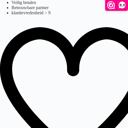
Ga
Veilig betalen
9,0
naar
Betrouwbare partner
de
klanttevredenheid > 9
inhoud