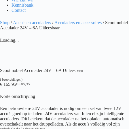
Kennisbank
Contact
Shop
/
Accu's en acculaders
/
Acculaders en accessoires
/ Scootmobiel
Acculader 24V – 6A Uitleesbaar
Loading...
Scootmobiel Acculader 24V – 6A Uitleesbaar
(
beoordelingen)
€
165,95
€
185,95
Oorspronkelijke
Huidige
prijs
prijs
Korte omschrijving
was:
is:
€ 185,95.
€ 165,95.
Een betrouwbare 24V acculader is nodig om een set van twee 12V
accu’s goed op te laden. 24V acculaders van Intercel zijn intelligente
acculaders. Dit betekent dat de acculader na het opladen automatisch
overschakelt naar het druppelladen. Als de accu’s volledig vol zijn