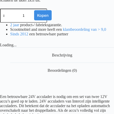
schakelt de lader zich uit.
Scootmobiel
Acculader
Kopen
24V
-
2 jaar
product-/ fabrieksgarantie.
6A
Scootmobiel and more heeft een
klantbeoordeling van > 9,0
Uitleesbaar
Sinds 2012
een betrouwbare partner
aantal
Loading...
Beschrijving
Beoordelingen (0)
Een betrouwbare 24V acculader is nodig om een set van twee 12V
accu’s goed op te laden. 24V acculaders van Intercel zijn intelligente
acculaders. Dit betekent dat de acculader na het opladen automatisch
overschakelt naar het druppelladen. Als de accu’s volledig vol zijn