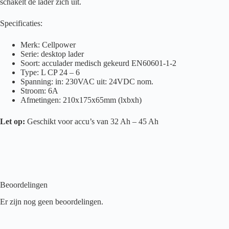
schakelt de lader zich uit.
Specificaties:
Merk: Cellpower
Serie: desktop lader
Soort: acculader medisch gekeurd EN60601-1-2
Type: L CP 24 – 6
Spanning: in: 230VAC uit: 24VDC nom.
Stroom: 6A
Afmetingen: 210x175x65mm (lxbxh)
Let op:
Geschikt voor accu’s van 32 Ah – 45 Ah
Beoordelingen
Er zijn nog geen beoordelingen.