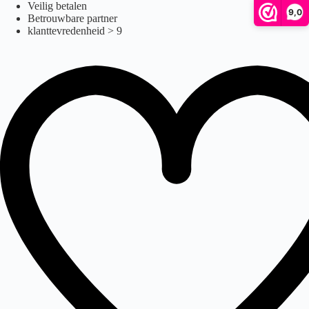
Ga
Veilig betalen
9,0
naar
Betrouwbare partner
de
klanttevredenheid > 9
inhoud