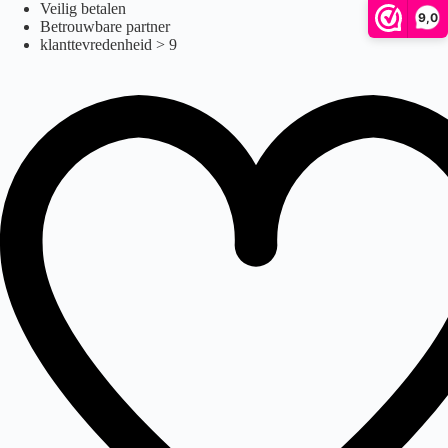
Ga
Veilig betalen
9,0
naar
Betrouwbare partner
de
klanttevredenheid > 9
inhoud