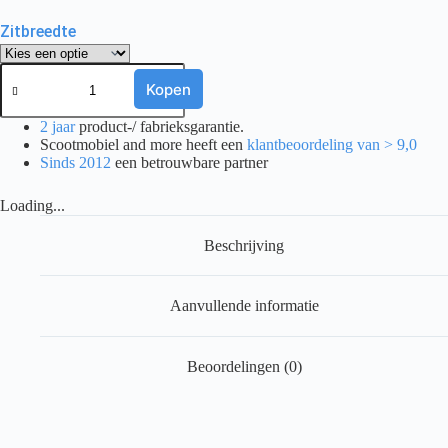
Zitbreedte
Rolstoel
Excel
Kopen
G-
lite
2 jaar
product-/ fabrieksgarantie.
Pro
Scootmobiel and more heeft een
klantbeoordeling van > 9,0
aantal
Sinds 2012
een betrouwbare partner
Loading...
Beschrijving
Aanvullende informatie
Beoordelingen (0)