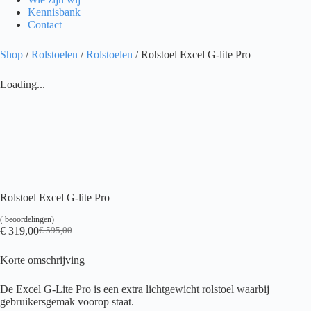
Kennisbank
Contact
Shop
/
Rolstoelen
/
Rolstoelen
/ Rolstoel Excel G-lite Pro
Loading...
Rolstoel Excel G-lite Pro
(
beoordelingen)
€
319,00
€
595,00
Oorspronkelijke
Huidige
prijs
prijs
Korte omschrijving
was:
is:
€ 595,00.
€ 319,00.
De Excel G-Lite Pro is een extra lichtgewicht rolstoel waarbij
gebruikersgemak voorop staat.