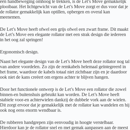
één handbeweging omhoog te trekken, is de Let’s Move gemakkelijk
plooibaar. Het lichtgewicht van de Let’s Move zorgt er dus voor dat je
de rollator gemakkelijk kan optillen, opbergen en overal kan
meenemen.
De Let’s Move heeft ofwel een grijs ofwel een zwart frame. Dit maakt
de Let’s Move een elegante rollator met een strak design die iedereen
in het oog zal springen!
Ergonomisch design.
Naast het elegante design van de Let’s Move heeft deze rollator nog tal
van andere voordelen. Zo zijn de remkabels helemaal geïntegreerd in
het frame, waardoor de kabels totaal niet zichtbaar zijn en je daardoor
ook niet de kans creëert om ergens achter te blijven hangen.
Door het functionele ontwerp is de Let’s Move een rollator die zowel
binnen-en buitenshuis gebruikt kan worden. De Let’s Move heeft
stabiele voor-en achterwielen dankzij de dubbele vork aan de wielen.
Dit zorgt ervoor dat je gemakkelijk met de rollator kan wandelen en hij
ook nog eens enorm wendbaar is.
De rubberen handgrepen zijn eenvoudig in hoogte verstelbaar.
Hierdoor kan je de rollator snel en met gemak aanpassen aan de meest