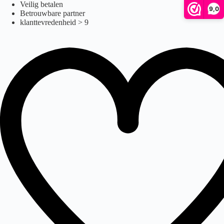
Ga
Veilig betalen
9,0
naar
Betrouwbare partner
de
klanttevredenheid > 9
inhoud