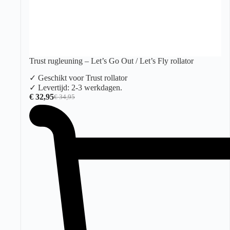
Trust rugleuning – Let’s Go Out / Let’s Fly rollator
✓ Geschikt voor Trust rollator
✓ Levertijd: 2-3 werkdagen.
€
32,95
€
34,95
Oorspronkelijke
Huidige
prijs
prijs
was:
is:
€ 34,95.
€ 32,95.