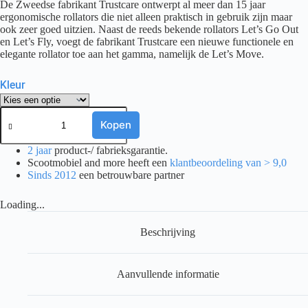
De Zweedse fabrikant Trustcare ontwerpt al meer dan 15 jaar
ergonomische rollators die niet alleen praktisch in gebruik zijn maar
ook zeer goed uitzien. Naast de reeds bekende rollators Let’s Go Out
en Let’s Fly, voegt de fabrikant Trustcare een nieuwe functionele en
elegante rollator toe aan het gamma, namelijk de Let’s Move.
Kleur
Rollator
Trust
Kopen
Let's
Move
2 jaar
product-/ fabrieksgarantie.
aantal
Scootmobiel and more heeft een
klantbeoordeling van > 9,0
Sinds 2012
een betrouwbare partner
Loading...
Beschrijving
Aanvullende informatie