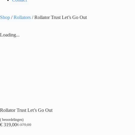
Shop
/
Rollators
/ Rollator Trust Let’s Go Out
Loading...
Rollator Trust Let’s Go Out
(
beoordelingen)
€
319,00
€
379,00
Oorspronkelijke
Huidige
prijs
prijs