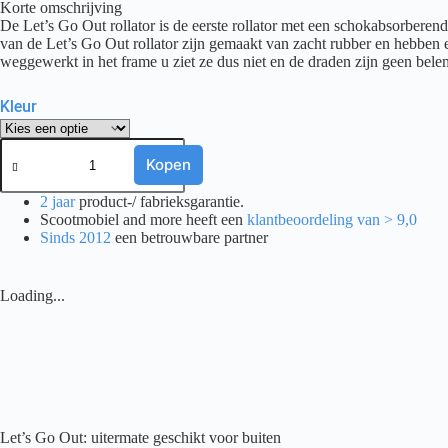
Korte omschrijving
was:
is:
De Let’s Go Out rollator is de eerste rollator met een schokabsorber
€ 379,00.
€ 319,00.
van de Let’s Go Out rollator zijn gemaakt van zacht rubber en hebben
weggewerkt in het frame u ziet ze dus niet en de draden zijn geen belem
Kleur
Rollator
Trust
Kopen
Let's
Go
2 jaar
product-/ fabrieksgarantie.
Out
Scootmobiel and more heeft een
klantbeoordeling van > 9,0
aantal
Sinds 2012
een betrouwbare partner
Loading...
Let’s Go Out: uitermate geschikt voor buiten