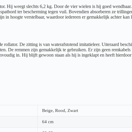
lator. Hij weegt slechts 6,2 kg. Door de vier wielen is hij goed wendb
spatbord ter bescherming tegen vuil. Bovendien absorberen ze trillingen
jn in hoogte verstelbaar, waardoor iedereen er gemakkelijk achter kan 
 rollator. De zitting is van waterafstotend imitatieleer. Uiteraard besc
usten. De remmen zijn gemakkelijk te gebruiken. Er zijn geen remkabels 
envoudig in. Hij blijft gewoon staan als hij is ingeklapt en heeft hierdo
Beige, Rood, Zwart
64 cm