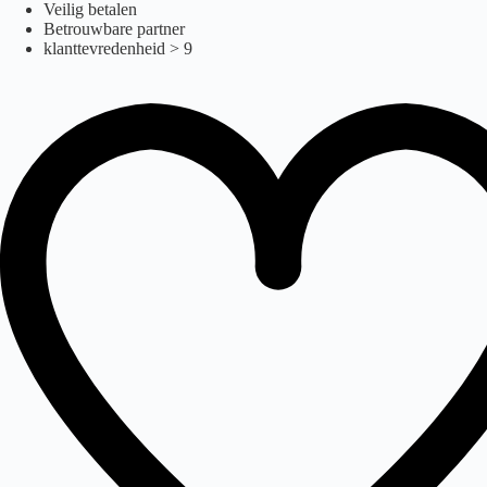
Ga
Veilig betalen
naar
Betrouwbare partner
de
klanttevredenheid > 9
inhoud