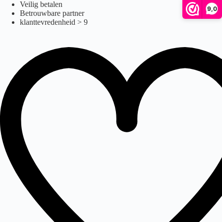
Ga
Veilig betalen
9,0
naar
Betrouwbare partner
de
klanttevredenheid > 9
inhoud