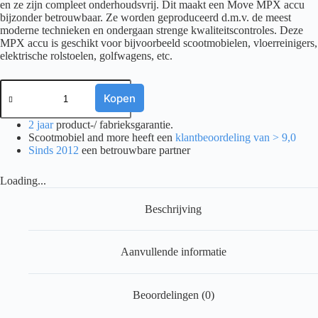
en ze zijn compleet onderhoudsvrij. Dit maakt een Move MPX accu
bijzonder betrouwbaar. Ze worden geproduceerd d.m.v. de meest
moderne technieken en ondergaan strenge kwaliteitscontroles. Deze
MPX accu is geschikt voor bijvoorbeeld scootmobielen, vloerreinigers,
elektrische rolstoelen, golfwagens, etc.
MOVE
AGM
Kopen
ACCU,
MPX
2 jaar
product-/ fabrieksgarantie.
50-
Scootmobiel and more heeft een
klantbeoordeling van > 9,0
12
Sinds 2012
een betrouwbare partner
EXTREME
aantal
Loading...
Beschrijving
Aanvullende informatie
Beoordelingen (0)