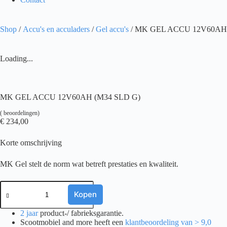
Shop
/
Accu's en acculaders
/
Gel accu's
/ MK GEL ACCU 12V60AH 
Loading...
MK GEL ACCU 12V60AH (M34 SLD G)
(
beoordelingen)
€
234,00
Korte omschrijving
MK Gel stelt de norm wat betreft prestaties en kwaliteit.
MK
GEL
Kopen
ACCU
12V60AH
2 jaar
product-/ fabrieksgarantie.
(M34
Scootmobiel and more heeft een
klantbeoordeling van > 9,0