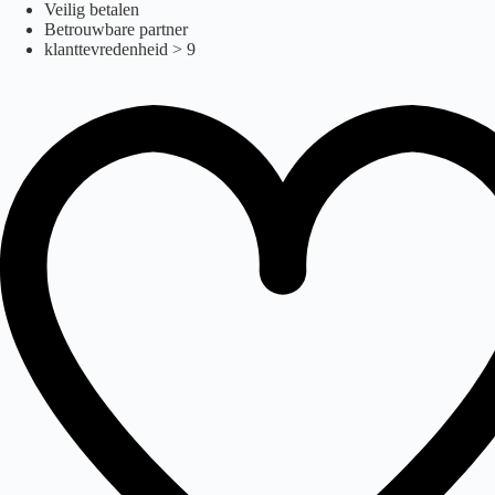
Ga
Veilig betalen
naar
Betrouwbare partner
de
klanttevredenheid > 9
inhoud