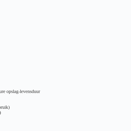
eure opslag-levensduur
bruik)
)