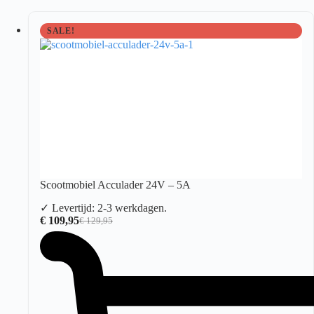
SALE!
Scootmobiel Acculader 24V – 5A
✓ Levertijd: 2-3 werkdagen.
€
109,95
€
129,95
Oorspronkelijke
Huidige
prijs
prijs
was:
is:
€ 129,95.
€ 109,95.