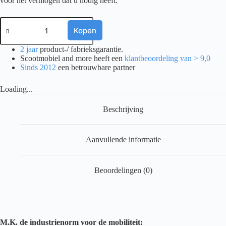
voor het vermogen dat u nodig heeft.
MK
AGM
Kopen
ACCU
12V
2 jaar
product-/ fabrieksgarantie.
35AH
Scootmobiel and more heeft een
klantbeoordeling van > 9,0
(MU-
Sinds 2012
een betrouwbare partner
1SLD
M
Loading...
FT-
2)
aantal
Beschrijving
Aanvullende informatie
Beoordelingen (0)
M.K. de industrienorm voor de mobiliteit: