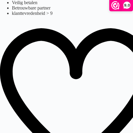
Ga
Veilig betalen
9,0
naar
Betrouwbare partner
de
klanttevredenheid > 9
inhoud