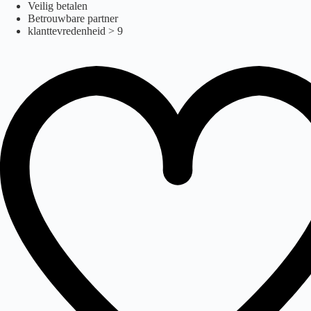
Ga
Veilig betalen
naar
Betrouwbare partner
de
klanttevredenheid > 9
inhoud