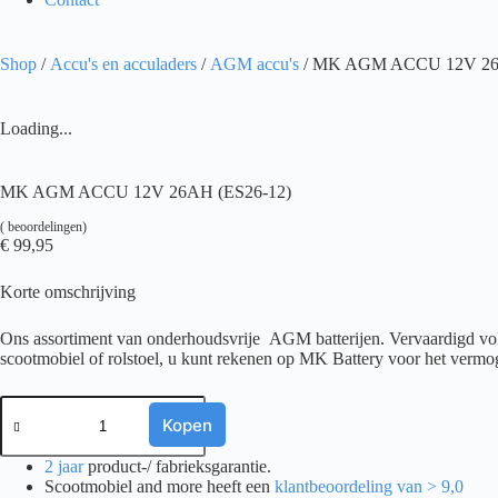
Shop
/
Accu's en acculaders
/
AGM accu's
/ MK AGM ACCU 12V 26
Loading...
MK AGM ACCU 12V 26AH (ES26-12)
(
beoordelingen)
€
99,95
Korte omschrijving
Ons assortiment van onderhoudsvrije AGM batterijen. Vervaardigd volg
scootmobiel of rolstoel, u kunt rekenen op MK Battery voor het vermog
MK
AGM
Kopen
ACCU
12V
2 jaar
product-/ fabrieksgarantie.
26AH
Scootmobiel and more heeft een
klantbeoordeling van > 9,0
(ES26-