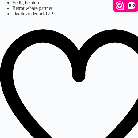
Ga
Veilig betalen
9,0
naar
Betrouwbare partner
de
klanttevredenheid > 9
inhoud