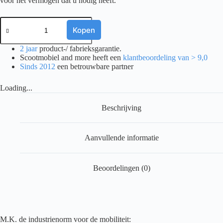
voor het vermogen dat u nodig heeft.
MK
AGM
Kopen
ACCU
12V
2 jaar
product-/ fabrieksgarantie.
14AH
Scootmobiel and more heeft een
klantbeoordeling van > 9,0
(ES
Sinds 2012
een betrouwbare partner
14-
12)
Loading...
aantal
Beschrijving
Aanvullende informatie
Beoordelingen (0)
M.K. de industrienorm voor de mobiliteit: