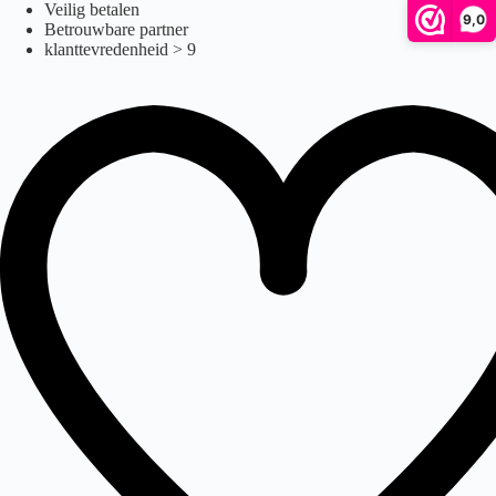
Ga
Veilig betalen
9,0
naar
Betrouwbare partner
de
klanttevredenheid > 9
inhoud