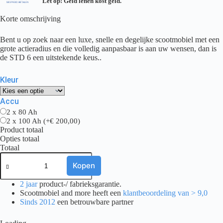
Let op! Geld lenen kost geld.
Korte omschrijving
Bent u op zoek naar een luxe, snelle en degelijke scootmobiel met een
grote actieradius en die volledig aanpasbaar is aan uw wensen, dan is
de STD 6 een uitstekende keus..
Kleur
Accu
2 x 80 Ah
2 x 100 Ah
(+€ 200,00)
Product totaal
Opties totaal
Totaal
Drive
BLUSTER
Kopen
ST6D,
4
2 jaar
product-/ fabrieksgarantie.
Wiel
Scootmobiel and more heeft een
klantbeoordeling van > 9,0
aantal
Sinds 2012
een betrouwbare partner