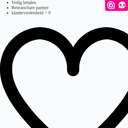
Ga
Veilig betalen
9,0
naar
Betrouwbare partner
de
klanttevredenheid > 9
inhoud