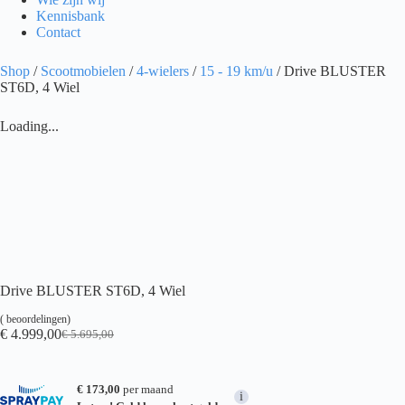
Kennisbank
Contact
Shop
/
Scootmobielen
/
4-wielers
/
15 - 19 km/u
/ Drive BLUSTER
ST6D, 4 Wiel
Loading...
Drive BLUSTER ST6D, 4 Wiel
(
beoordelingen)
€
4.999,00
€
5.695,00
Oorspronkelijke
Huidige
prijs
prijs
was:
is:
€ 5.695,00.
€ 4.999,00.
€ 173,00
per maand
i