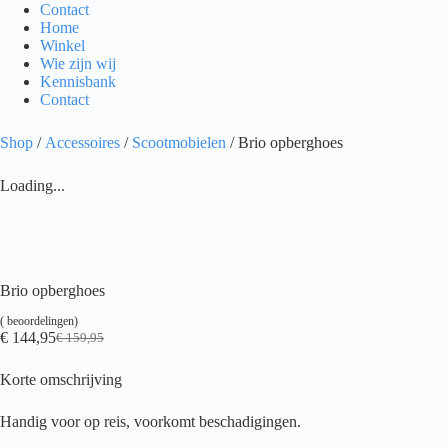
Contact
Home
Winkel
Wie zijn wij
Kennisbank
Contact
Shop
/
Accessoires
/
Scootmobielen
/ Brio opberghoes
Loading...
Brio opberghoes
(
beoordelingen)
€
144,95
€
159,95
Oorspronkelijke
Huidige
prijs
prijs
Korte omschrijving
was:
is:
€ 159,95.
€ 144,95.
Handig voor op reis, voorkomt beschadigingen.