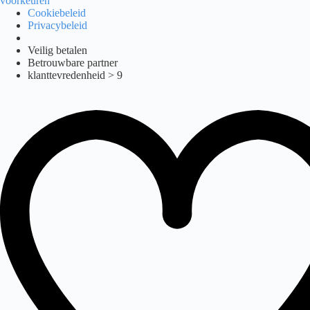
voorkeuren
Cookiebeleid
Privacybeleid
Ga
Veilig betalen
naar
Betrouwbare partner
de
klanttevredenheid > 9
inhoud