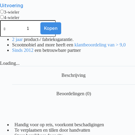
Uitvoering
3-wieler
4-wieler
Brio
opberghoes
Kopen
aantal
2 jaar
product-/ fabrieksgarantie.
Scootmobiel and more heeft een
klantbeoordeling van > 9,0
Sinds 2012
een betrouwbare partner
Loading...
Beschrijving
Beoordelingen (0)
Handig voor op reis, voorkomt beschadigingen
Te verplaatsen en tillen door handvatten