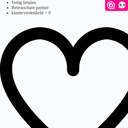
st6d
Ga
Veilig betalen
9,0
naar
Betrouwbare partner
de
klanttevredenheid > 9
inhoud