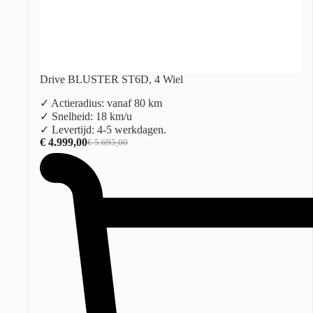
Drive BLUSTER ST6D, 4 Wiel
✓ Actieradius: vanaf 80 km
✓ Snelheid: 18 km/u
✓ Levertijd: 4-5 werkdagen.
€
4.999,00
€
5.695,00
Oorspronkelijke
Huidige
prijs
prijs
was:
is:
€ 5.695,00.
€ 4.999,00.