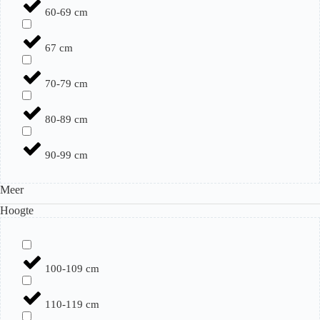
60-69 cm
67 cm
70-79 cm
80-89 cm
90-99 cm
Meer
Hoogte
100-109 cm
110-119 cm