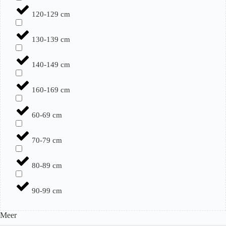
120-129 cm
130-139 cm
140-149 cm
160-169 cm
60-69 cm
70-79 cm
80-89 cm
90-99 cm
Meer