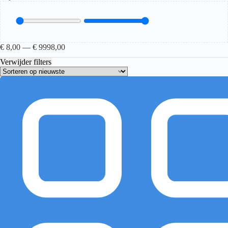
€
8,00
—
€
9998,00
Verwijder filters