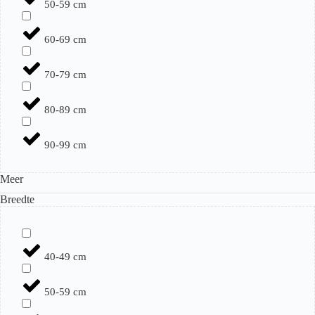
50-59 cm
60-69 cm
70-79 cm
80-89 cm
90-99 cm
Meer
Breedte
40-49 cm
50-59 cm