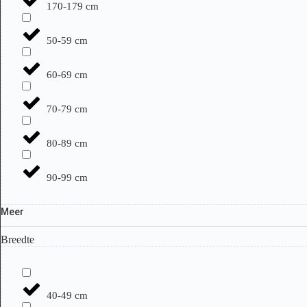
170-179 cm
50-59 cm
60-69 cm
70-79 cm
80-89 cm
90-99 cm
Meer
Breedte
40-49 cm