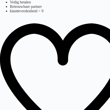
Pride
Ga
Veilig betalen
naar
Betrouwbare partner
de
klanttevredenheid > 9
inhoud