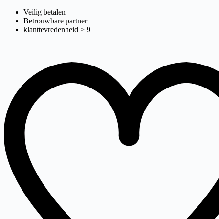
eloflex p
Ga
Veilig betalen
naar
Betrouwbare partner
de
klanttevredenheid > 9
inhoud