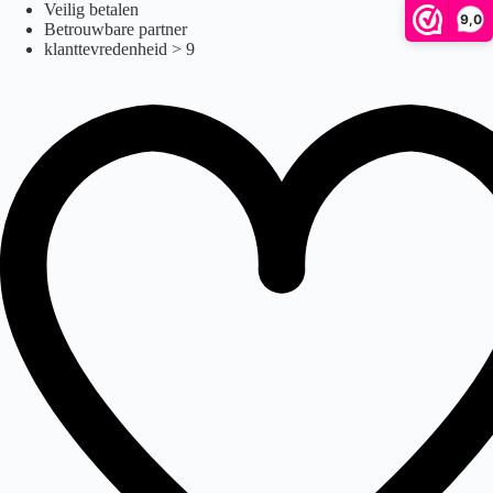
Atto accu
Ga
Veilig betalen
9,0
naar
Betrouwbare partner
de
klanttevredenheid > 9
inhoud