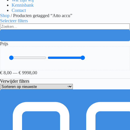
Kennisbank
Contact
Shop
/ Producten getagged “Atto accu”
Selecteer filters
Search
...
Prijs
€
8,00
—
€
9998,00
Verwijder filters