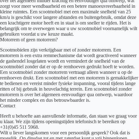
over het algemeen minder krachtig en eenvoudiger qua ontwerp, wat
zorgt voor meer wendbaarheid en een betere manoeuvreerbaarheid in
kleine ruimtes. Een scootmobiel met een maximale snelheid van 25
km/u is geschikt voor langere afstanden en buitengebruik, omdat deze
een krachtigere motor heeft en in staat is om sneller te rijden. Het is
belangrijk om te overwegen waar u uw scootmobiel voornamelijk wilt
gebruiken voordat u uw keuze maakt.
Motorrem of geen motorrem?
Scootmobielen zijn verkrijgbaar met of zonder motorrem. Een
motorrem is een extra remmechanisme dat wordt geactiveerd wanneer
de gashendel losgelaten wordt en vermindert de snelheid van de
scootmobiel zonder dat er op de remhoeven gedrukt hoeft te worden.
Een scootmobiel zonder motorrem vertraagt alleen wanneer u op de
remhoeven drukt. Een scootmobiel met een motorrem is gemakkelijker
te bedienen en vereist minder fysieke inspanning, vooral tijdens lange
ritten of bij gebruik in heuvelachtig terrein. Een scootmobiel zonder
motorrem is over het algemeen eenvoudiger qua ontwerp, waardoor
het minder complex en dus betrouwbaarder is.
Contact
Heeft u behoefte aan aanvullende informatie, dan staan we graag voor
u klaar. We zijn tijdens openingstijden telefonisch te bereiken op
+31(0)45 511 5968.
Wilt u liever langskomen voor een persoonlijk gesprek? Ook dat is
mogelijk. Op dinsdag tot en met zaterdag kunt u vrij binnenlopen.