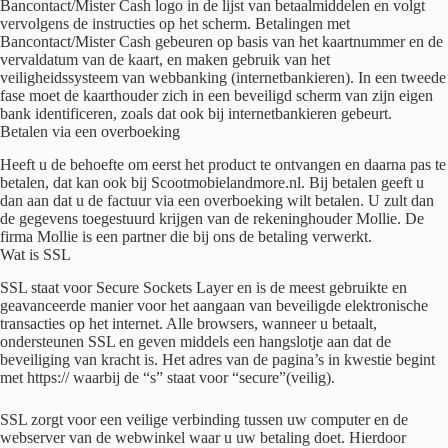
Bancontact/Mister Cash logo in de lijst van betaalmiddelen en volgt
vervolgens de instructies op het scherm. Betalingen met
Bancontact/Mister Cash gebeuren op basis van het kaartnummer en de
vervaldatum van de kaart, en maken gebruik van het
veiligheidssysteem van webbanking (internetbankieren). In een tweede
fase moet de kaarthouder zich in een beveiligd scherm van zijn eigen
bank identificeren, zoals dat ook bij internetbankieren gebeurt.
Betalen via een overboeking
Heeft u de behoefte om eerst het product te ontvangen en daarna pas te
betalen, dat kan ook bij Scootmobielandmore.nl. Bij betalen geeft u
dan aan dat u de factuur via een overboeking wilt betalen. U zult dan
de gegevens toegestuurd krijgen van de rekeninghouder Mollie. De
firma Mollie is een partner die bij ons de betaling verwerkt.
Wat is SSL
SSL staat voor Secure Sockets Layer en is de meest gebruikte en
geavanceerde manier voor het aangaan van beveiligde elektronische
transacties op het internet. Alle browsers, wanneer u betaalt,
ondersteunen SSL en geven middels een hangslotje aan dat de
beveiliging van kracht is. Het adres van de pagina’s in kwestie begint
met https:// waarbij de “s” staat voor “secure”(veilig).
SSL zorgt voor een veilige verbinding tussen uw computer en de
webserver van de webwinkel waar u uw betaling doet. Hierdoor