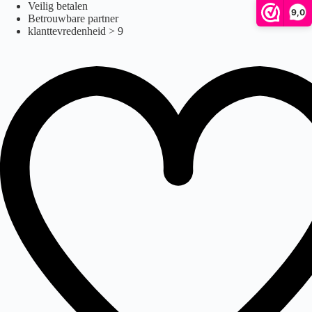
Ga
Veilig betalen
9,0
naar
Betrouwbare partner
de
klanttevredenheid > 9
inhoud