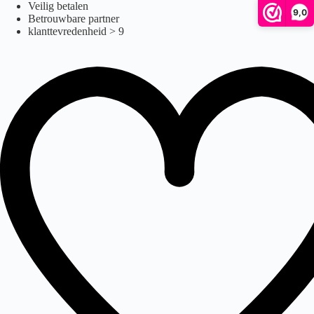
Ga
Veilig betalen
9,0
naar
Betrouwbare partner
de
klanttevredenheid > 9
inhoud