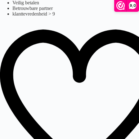
Ga
Veilig betalen
9,0
naar
Betrouwbare partner
de
klanttevredenheid > 9
inhoud