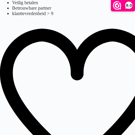
Ga
Veilig betalen
9,0
naar
Betrouwbare partner
de
klanttevredenheid > 9
inhoud