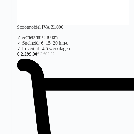
Scootmobiel IVA Z1000
✓ Actieradius: 30 km
✓ Snelheid: 6, 15, 20 km/u
✓ Levertijd: 4-5 werkdagen.
€
2.299,00
€
2.699,00
Oorspronkelijke
Huidige
prijs
prijs
was:
is:
€ 2.699,00.
€ 2.299,00.