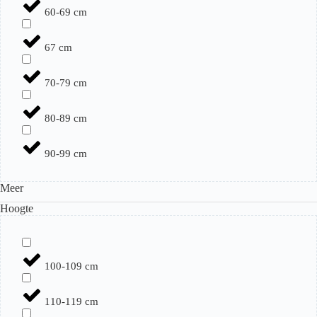
60-69 cm
67 cm
70-79 cm
80-89 cm
90-99 cm
Meer
Hoogte
100-109 cm
110-119 cm