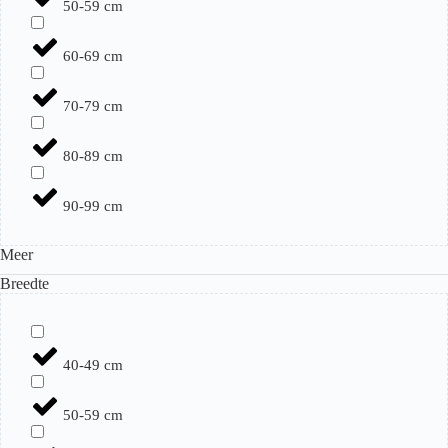
50-59 cm
60-69 cm
70-79 cm
80-89 cm
90-99 cm
Meer
Breedte
40-49 cm
50-59 cm