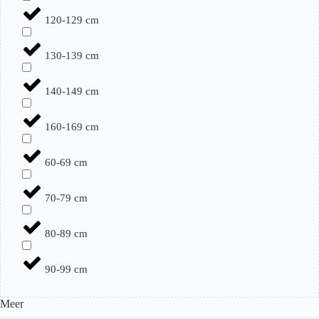
120-129 cm
130-139 cm
140-149 cm
160-169 cm
60-69 cm
70-79 cm
80-89 cm
90-99 cm
Meer