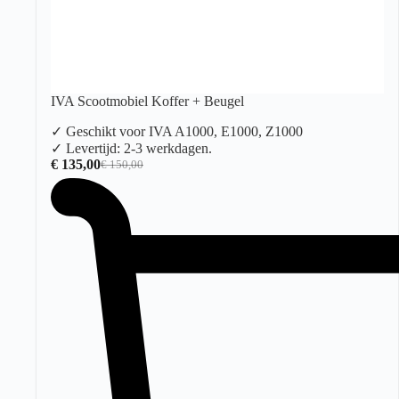
IVA Scootmobiel Koffer + Beugel
✓ Geschikt voor IVA A1000, E1000, Z1000
✓ Levertijd: 2-3 werkdagen.
€
135,00
€
150,00
Oorspronkelijke
Huidige
prijs
prijs
was:
is:
€ 150,00.
€ 135,00.