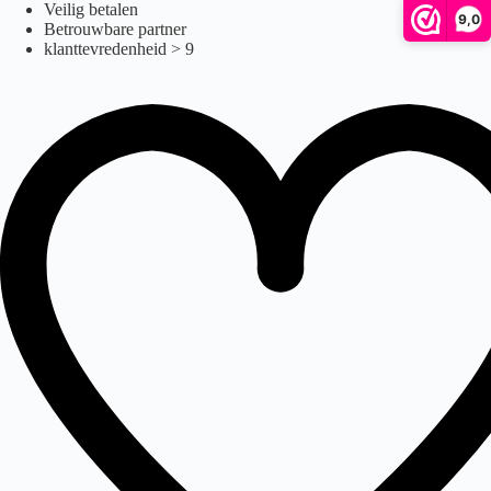
z1000
Ga
Veilig betalen
9,0
naar
Betrouwbare partner
de
klanttevredenheid > 9
inhoud