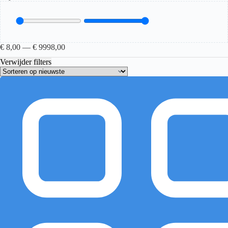
€
8,00
—
€
9998,00
Verwijder filters