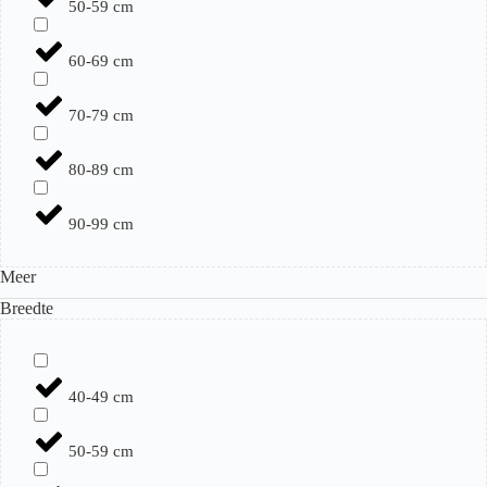
50-59 cm
60-69 cm
70-79 cm
80-89 cm
90-99 cm
Meer
Breedte
40-49 cm
50-59 cm