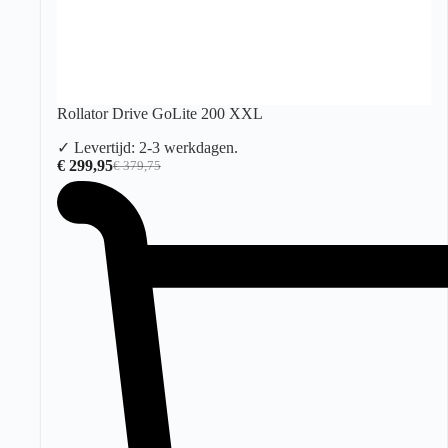
Rollator Drive GoLite 200 XXL
✓ Levertijd: 2-3 werkdagen.
€
299,95
€
379,75
Oorspronkelijke
Huidige
prijs
prijs
was:
is:
€ 379,75.
€ 299,95.