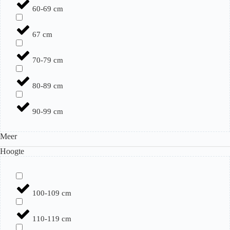
60-69 cm
67 cm
70-79 cm
80-89 cm
90-99 cm
Meer
Hoogte
100-109 cm
110-119 cm