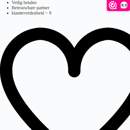
xxl
Ga
Veilig betalen
9,0
naar
Betrouwbare partner
de
klanttevredenheid > 9
inhoud