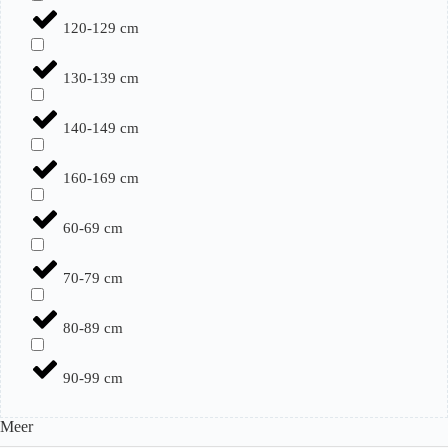
120-129 cm
130-139 cm
140-149 cm
160-169 cm
60-69 cm
70-79 cm
80-89 cm
90-99 cm
Meer