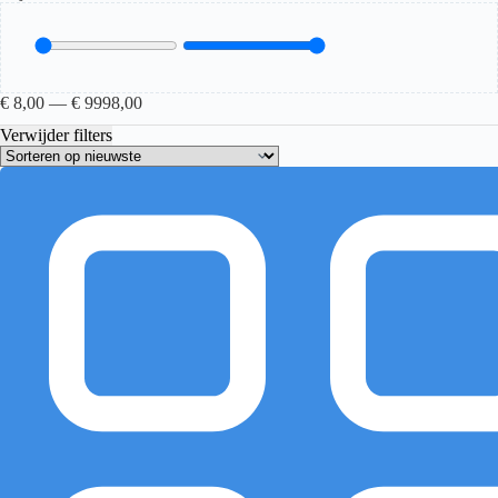
€
8,00
—
€
9998,00
Verwijder filters