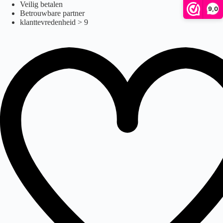
verlichting
Ga
Veilig betalen
9,0
naar
Betrouwbare partner
de
klanttevredenheid > 9
inhoud