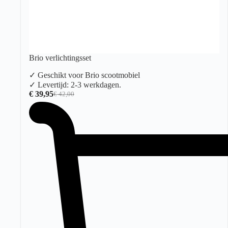
Brio verlichtingsset
✓ Geschikt voor Brio scootmobiel
✓ Levertijd: 2-3 werkdagen.
€
39,95
€
42,00
Oorspronkelijke
Huidige
prijs
prijs
was:
is:
€ 42,00.
€ 39,95.