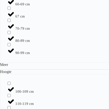
60-69 cm
67 cm
70-79 cm
80-89 cm
90-99 cm
Meer
Hoogte
100-109 cm
110-119 cm