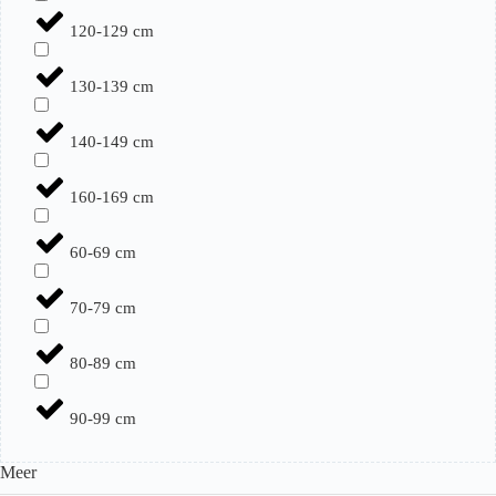
120-129 cm
130-139 cm
140-149 cm
160-169 cm
60-69 cm
70-79 cm
80-89 cm
90-99 cm
Meer