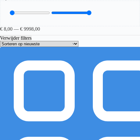
€
8,00
—
€
9998,00
Verwijder filters