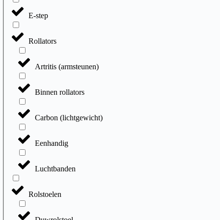
E-step
Rollators
Artritis (armsteunen)
Binnen rollators
Carbon (lichtgewicht)
Eenhandig
Luchtbanden
Rolstoelen
Duwrolstoel