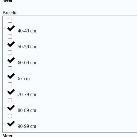
Meer
Breedte
40-49 cm
50-59 cm
60-69 cm
67 cm
70-79 cm
80-89 cm
90-99 cm
Meer