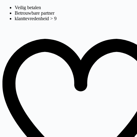
verbreding
Ga
Veilig betalen
naar
Betrouwbare partner
de
klanttevredenheid > 9
inhoud