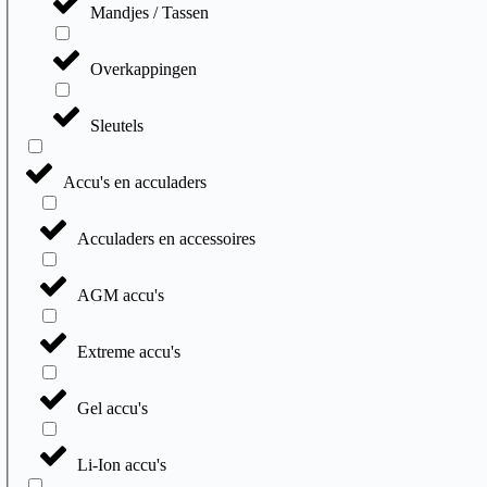
Mandjes / Tassen
Overkappingen
Sleutels
Accu's en acculaders
Acculaders en accessoires
AGM accu's
Extreme accu's
Gel accu's
Li-Ion accu's