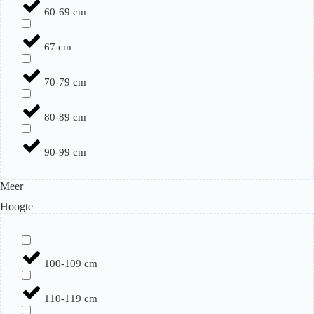
60-69 cm
67 cm
70-79 cm
80-89 cm
90-99 cm
Meer
Hoogte
100-109 cm
110-119 cm