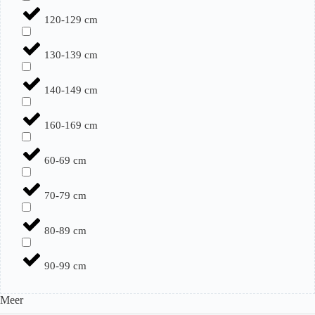
120-129 cm
130-139 cm
140-149 cm
160-169 cm
60-69 cm
70-79 cm
80-89 cm
90-99 cm
Meer