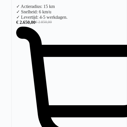
✓ Actieradius: 15 km
✓ Snelheid: 6 km/u
✓ Levertijd: 4-5 werkdagen.
€
2.650,00
€
2.850,00
Oorspronkelijke
Huidige
prijs
prijs
was:
is:
€ 2.850,00.
€ 2.650,00.