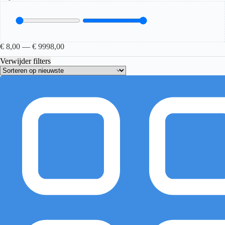
€
8,00
—
€
9998,00
Verwijder filters