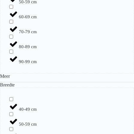
50-59 cm
60-69 cm
70-79 cm
80-89 cm
90-99 cm
Meer
Breedte
40-49 cm
50-59 cm