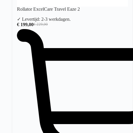
Rollator ExcelCare Travel Eaze 2
✓ Levertijd: 2-3 werkdagen.
€
199,00
€
229,00
Oorspronkelijke
Huidige
prijs
prijs
was:
is:
€ 229,00.
€ 199,00.