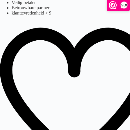
travel
Ga
Veilig betalen
9,0
naar
Betrouwbare partner
de
klanttevredenheid > 9
inhoud