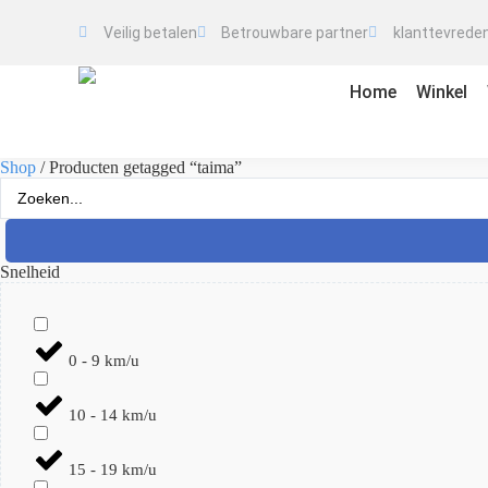
taima
Veilig betalen
Betrouwbare partner
klanttevreden
Home
Winkel
Shop
/ Producten getagged “taima”
Snelheid
0 - 9 km/u
10 - 14 km/u
15 - 19 km/u