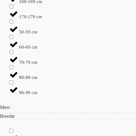
160-169 cm
170-179 cm
50-59 cm
60-69 cm
70-79 cm
80-89 cm
90-99 cm
Meer
Breedte