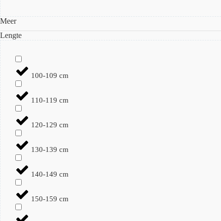
Meer
Lengte
100-109 cm
110-119 cm
120-129 cm
130-139 cm
140-149 cm
150-159 cm