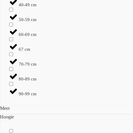
40-49 cm
50-59 cm
60-69 cm
67 cm
70-79 cm
80-89 cm
90-99 cm
Meer
Hoogte