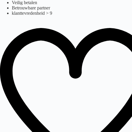
raven
Ga
Veilig betalen
naar
Betrouwbare partner
de
klanttevredenheid > 9
inhoud