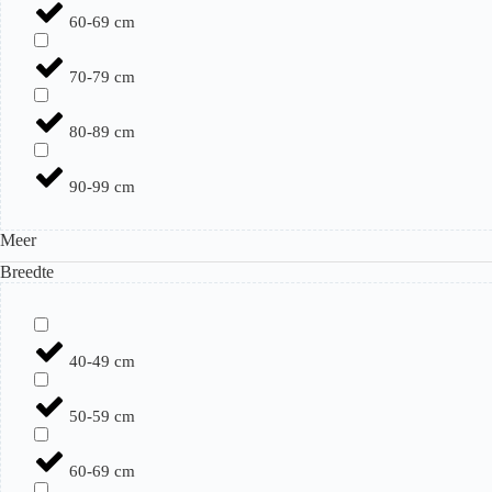
60-69 cm
70-79 cm
80-89 cm
90-99 cm
Meer
Breedte
40-49 cm
50-59 cm
60-69 cm