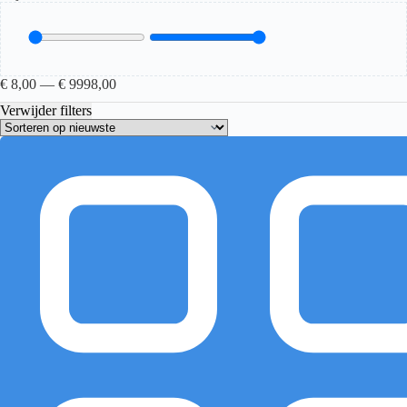
€
8,00
—
€
9998,00
Verwijder filters