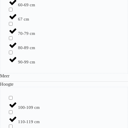
60-69 cm
67 cm
70-79 cm
80-89 cm
90-99 cm
Meer
Hoogte
100-109 cm
110-119 cm