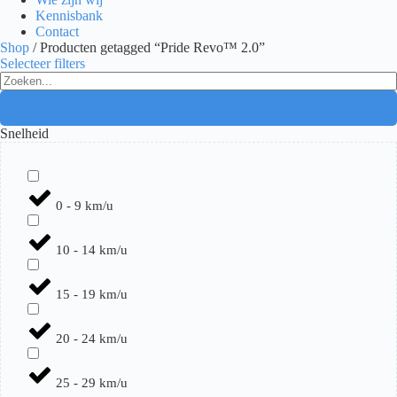
Kennisbank
Contact
Shop
/ Producten getagged “Pride Revo™ 2.0”
Selecteer filters
Search
...
Snelheid
0 - 9 km/u
10 - 14 km/u
15 - 19 km/u
20 - 24 km/u
25 - 29 km/u