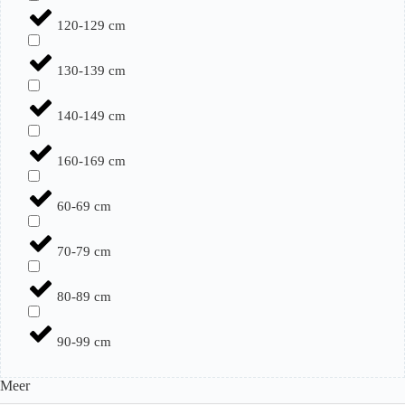
120-129 cm
130-139 cm
140-149 cm
160-169 cm
60-69 cm
70-79 cm
80-89 cm
90-99 cm
Meer