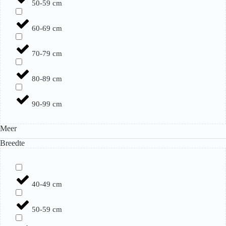
50-59 cm
60-69 cm
70-79 cm
80-89 cm
90-99 cm
Meer
Breedte
40-49 cm
50-59 cm