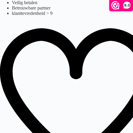
Pride Revo™ 2.0
Ga
Veilig betalen
9,0
naar
Betrouwbare partner
de
klanttevredenheid > 9
inhoud