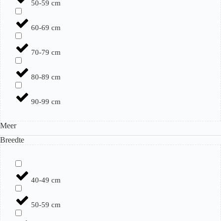
50-59 cm
60-69 cm
70-79 cm
80-89 cm
90-99 cm
Meer
Breedte
40-49 cm
50-59 cm