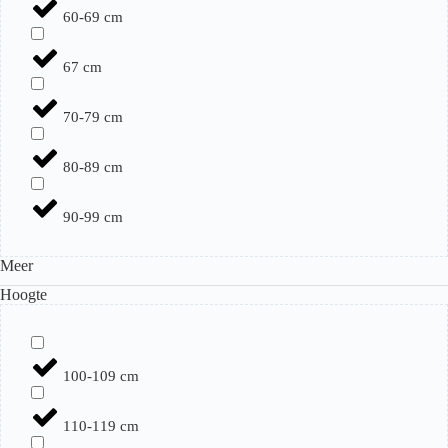
60-69 cm
67 cm
70-79 cm
80-89 cm
90-99 cm
Meer
Hoogte
100-109 cm
110-119 cm