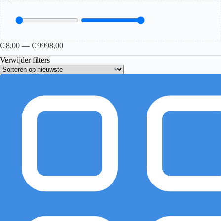
€
8,00
—
€
9998,00
Verwijder filters