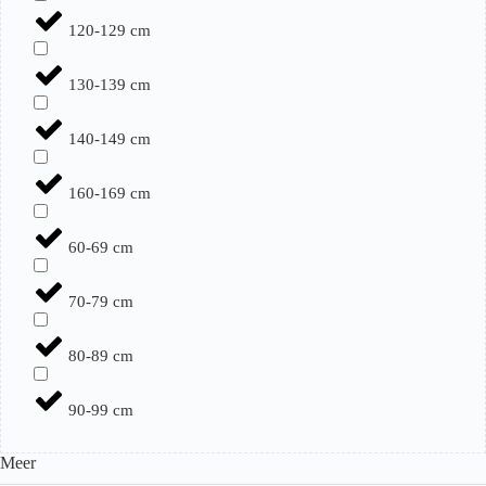
120-129 cm
130-139 cm
140-149 cm
160-169 cm
60-69 cm
70-79 cm
80-89 cm
90-99 cm
Meer