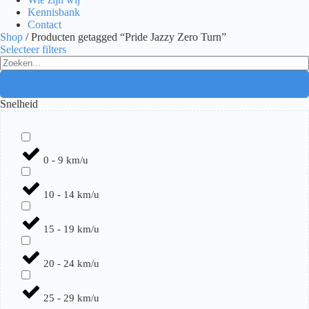
Kennisbank
Contact
Shop
/ Producten getagged “Pride Jazzy Zero Turn”
Selecteer filters
Search
...
Snelheid
0 - 9 km/u
10 - 14 km/u
15 - 19 km/u
20 - 24 km/u
25 - 29 km/u