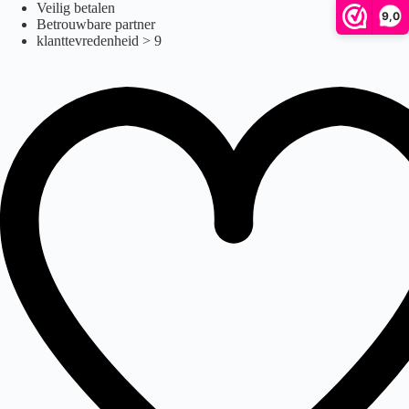
Pride Jazzy Zero Turn
Ga
Veilig betalen
9,0
naar
Betrouwbare partner
de
klanttevredenheid > 9
inhoud