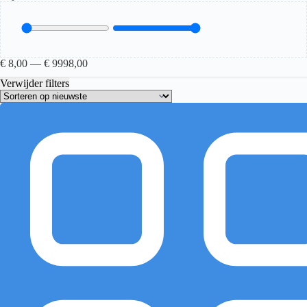
€
8,00
—
€
9998,00
Verwijder filters