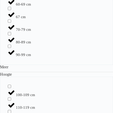
60-69 cm
67 cm
70-79 cm
80-89 cm
90-99 cm
Meer
Hoogte
100-109 cm
110-119 cm