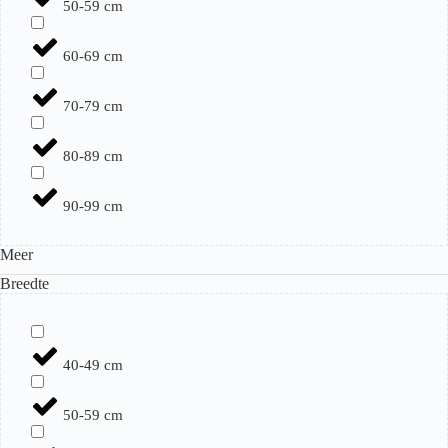
50-59 cm
60-69 cm
70-79 cm
80-89 cm
90-99 cm
Meer
Breedte
40-49 cm
50-59 cm