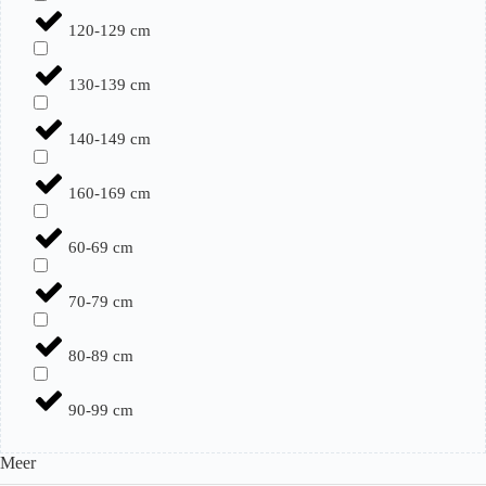
120-129 cm
130-139 cm
140-149 cm
160-169 cm
60-69 cm
70-79 cm
80-89 cm
90-99 cm
Meer