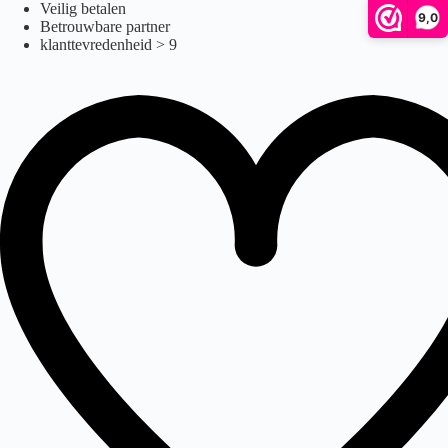
Nipponia Pride
Ga
Veilig betalen
9,0
naar
Betrouwbare partner
de
klanttevredenheid > 9
inhoud