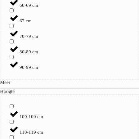
60-69 cm
67 cm
70-79 cm
80-89 cm
90-99 cm
Meer
Hoogte
100-109 cm
110-119 cm