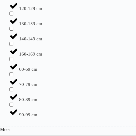
120-129 cm
130-139 cm
140-149 cm
160-169 cm
60-69 cm
70-79 cm
80-89 cm
90-99 cm
Meer