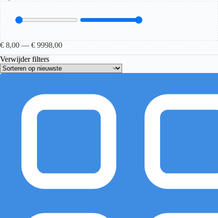
€
8,00
—
€
9998,00
Verwijder filters