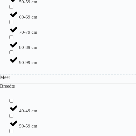
50-59 cm
60-69 cm
70-79 cm
80-89 cm
90-99 cm
Meer
Breedte
40-49 cm
50-59 cm