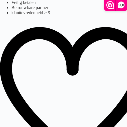
mpa10-12
Ga
Veilig betalen
9,0
naar
Betrouwbare partner
de
klanttevredenheid > 9
inhoud