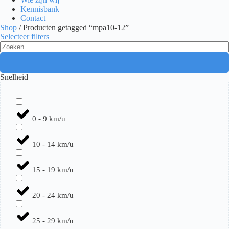
Kennisbank
Contact
Shop
/ Producten getagged “mpa10-12”
Selecteer filters
Search
...
Snelheid
0 - 9 km/u
10 - 14 km/u
15 - 19 km/u
20 - 24 km/u
25 - 29 km/u