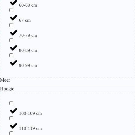
60-69 cm
67 cm
70-79 cm
80-89 cm
90-99 cm
Meer
Hoogte
100-109 cm
110-119 cm