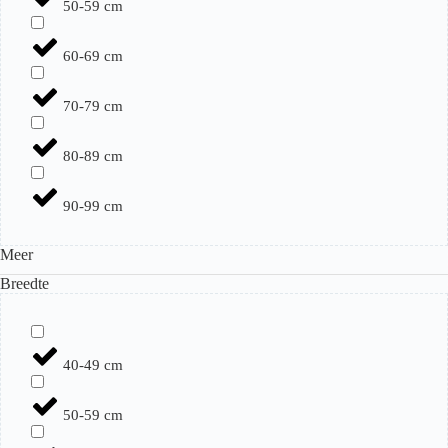
50-59 cm
60-69 cm
70-79 cm
80-89 cm
90-99 cm
Meer
Breedte
40-49 cm
50-59 cm