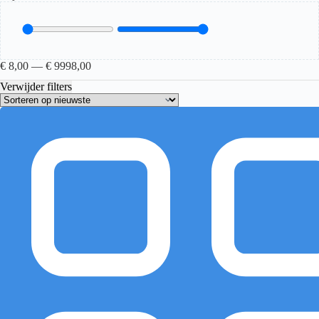
€
8,00
—
€
9998,00
Verwijder filters