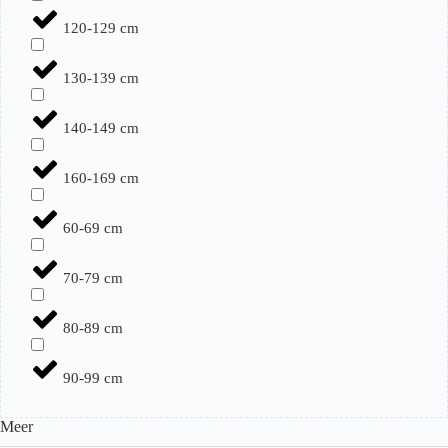
120-129 cm
130-139 cm
140-149 cm
160-169 cm
60-69 cm
70-79 cm
80-89 cm
90-99 cm
Meer