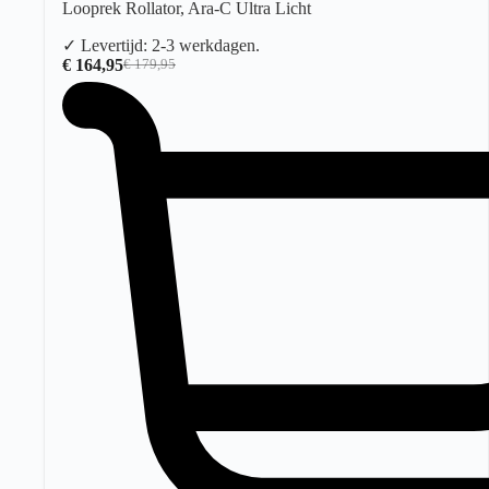
Looprek Rollator, Ara-C Ultra Licht
✓ Levertijd: 2-3 werkdagen.
€
164,95
€
179,95
Oorspronkelijke
Huidige
prijs
prijs
was:
is:
€ 179,95.
€ 164,95.