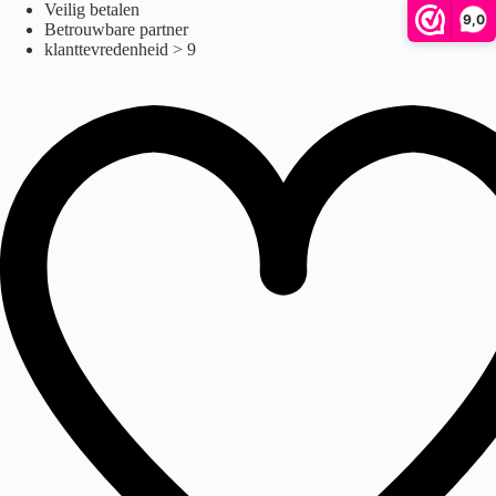
mobio
Ga
Veilig betalen
9,0
naar
Betrouwbare partner
de
klanttevredenheid > 9
inhoud