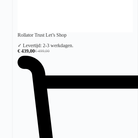
Rollator Trust Let’s Shop
✓ Levertijd: 2-3 werkdagen.
€
439,00
€
499,00
Oorspronkelijke
Huidige
prijs
prijs
was:
is:
€ 499,00.
€ 439,00.