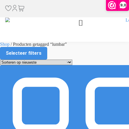
lumbar
9,0
Shop
/ Producten getagged “lumbar”
Selecteer filters