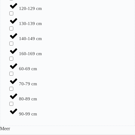
120-129 cm
130-139 cm
140-149 cm
160-169 cm
60-69 cm
70-79 cm
80-89 cm
90-99 cm
Meer