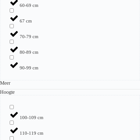
60-69 cm
67 cm
70-79 cm
80-89 cm
90-99 cm
Meer
Hoogte
100-109 cm
110-119 cm