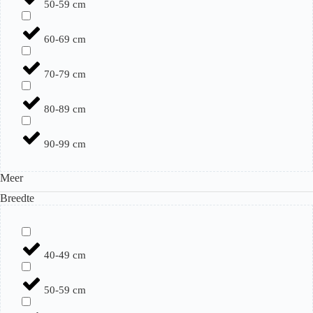
50-59 cm
60-69 cm
70-79 cm
80-89 cm
90-99 cm
Meer
Breedte
40-49 cm
50-59 cm