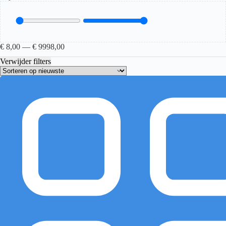
€
8,00
—
€
9998,00
Verwijder filters