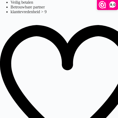
lichtgewicht
Ga
Veilig betalen
9,0
naar
Betrouwbare partner
de
klanttevredenheid > 9
inhoud