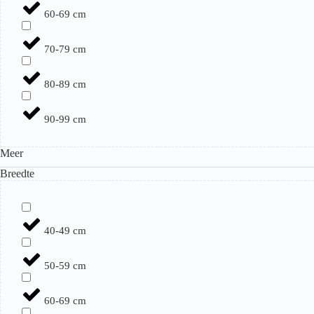
60-69 cm
70-79 cm
80-89 cm
90-99 cm
Meer
Breedte
40-49 cm
50-59 cm
60-69 cm