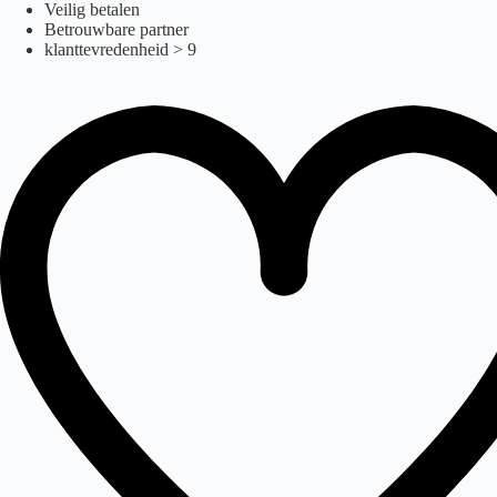
legaal
Ga
Veilig betalen
naar
Betrouwbare partner
de
klanttevredenheid > 9
inhoud