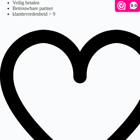
hoofdsteun
Ga
Veilig betalen
9,0
naar
Betrouwbare partner
de
klanttevredenheid > 9
inhoud