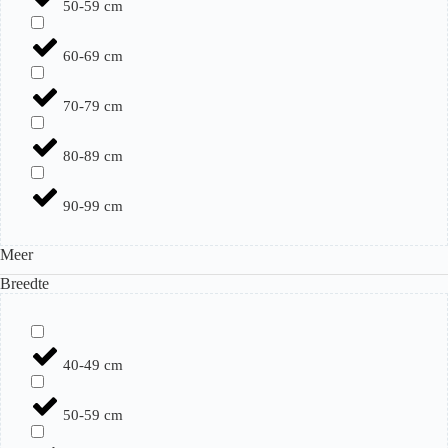
50-59 cm
60-69 cm
70-79 cm
80-89 cm
90-99 cm
Meer
Breedte
40-49 cm
50-59 cm