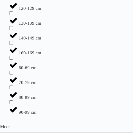
120-129 cm
130-139 cm
140-149 cm
160-169 cm
60-69 cm
70-79 cm
80-89 cm
90-99 cm
Meer