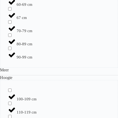
60-69 cm
67 cm
70-79 cm
80-89 cm
90-99 cm
Meer
Hoogte
100-109 cm
110-119 cm