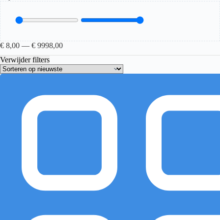
€
8,00
—
€
9998,00
Verwijder filters